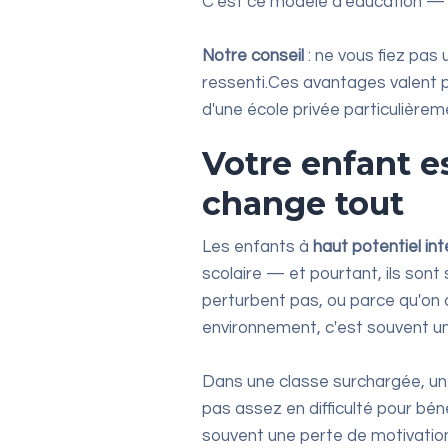
C'est ce modèle d'éducation — exi
Notre
conseil
: ne vous fiez pas 
ressenti.Ces avantages valent po
d'une école privée particulièrem
Votre enfant es
change tout
Les enfants à
haut potentiel int
scolaire — et pourtant, ils sont 
perturbent pas, ou parce qu'on c
environnement, c'est souvent un
Dans une classe surchargée, un e
pas assez en difficulté pour bénéf
souvent une perte de motivatio