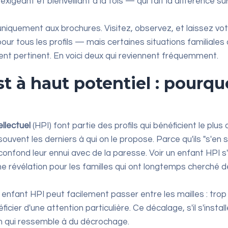
geant et bienveillant à la fois — qui fait la différence sur
uniquement aux brochures. Visitez, observez, et laissez votr
ur tous les profils — mais certaines situations familiales 
ent pertinent. En voici deux qui reviennent fréquemment.
t à haut potentiel : pourqu
ellectuel
(HPI) font partie des profils qui bénéficient le pl
souvent les derniers à qui on le propose. Parce qu'ils "s'en s
onfond leur ennui avec de la paresse. Voir un enfant HPI s
e révélation pour les familles qui ont longtemps cherché 
nfant HPI peut facilement passer entre les mailles : trop r
icier d'une attention particulière. Ce décalage, s'il s'instal
n qui ressemble à du décrochage.