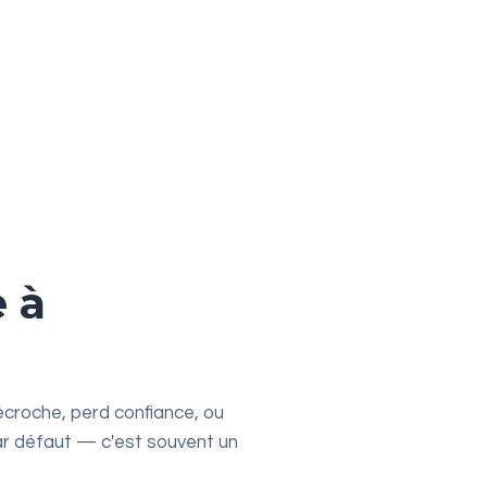
 à
croche, perd confiance, ou
ar défaut — c'est souvent un