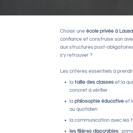
Choisir une
école privée à Laus
confiance et construise son aven
aux structures post-obligatoir
s'y retrouver ?
Les critères essentiels à prend
la
taille des classes
et la qua
concret à vérifier
la
philosophie éducative
et 
au quotidien
la communication avec les f
les filières disponibles
: prim