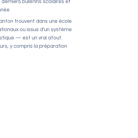
 derniers bulletins scolaires et
nnée.
 canton trouvent dans une école
nationaux ou issus d'un système
stique — est un vrai atout.
rs, y compris la préparation