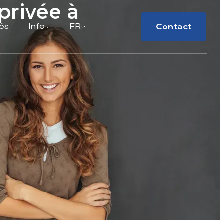
privée à
Contact
tés
Info
FR
Contact