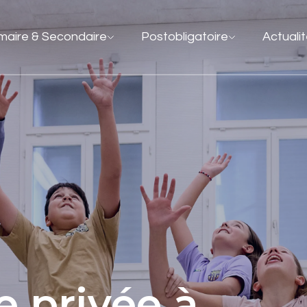
imaire & Secondaire
Postobligatoire
Actuali
e privée à