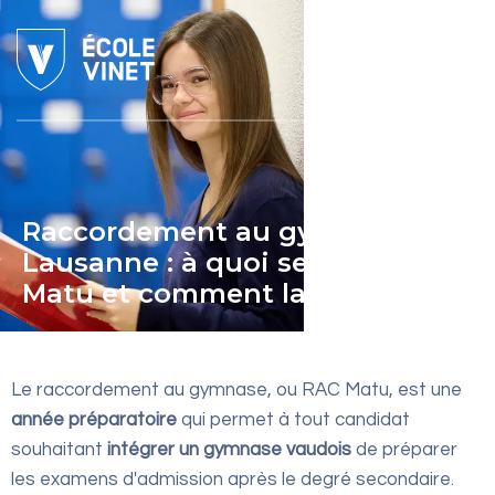
Raccordement au gymnase à
Lausanne : à quoi sert la RAC
Matu et comment la réussir ?
Le raccordement au gymnase, ou RAC Matu, est une
année préparatoire
qui permet à tout candidat
souhaitant
intégrer un gymnase vaudois
de préparer
les examens d'admission après le degré secondaire.